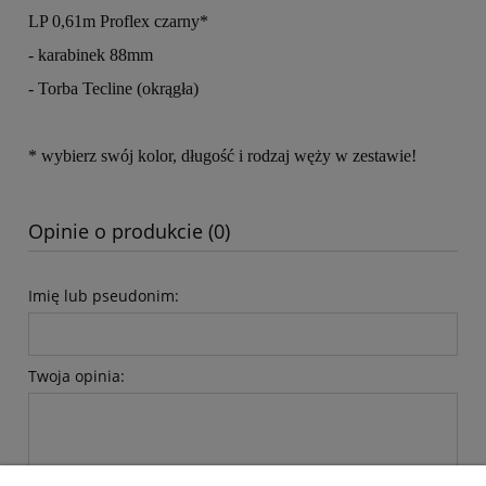
LP 0,61m Proflex czarny*
- karabinek 88mm
- Torba Tecline (okrągła)
* wybierz swój kolor, długość i rodzaj węży w zestawie!
Opinie o produkcie (0)
Imię lub pseudonim:
Twoja opinia: