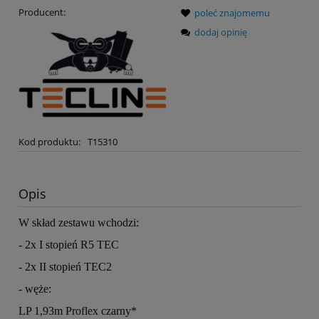
Producent:
poleć znajomemu
dodaj opinię
Kod produktu:
T15310
Opis
W skład zestawu wchodzi:
- 2x I stopień R5 TEC
- 2x II stopień TEC2
- węże:
LP 1,93m Proflex czarny*