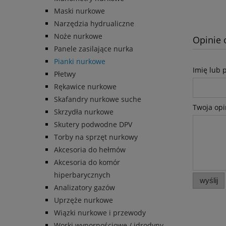
Maski nurkowe
Narzędzia hydrualiczne
Noże nurkowe
Opinie 
Panele zasilające nurka
Pianki nurkowe
Imię lub 
Płetwy
Rękawice nurkowe
Skafandry nurkowe suche
Twoja opi
Skrzydła nurkowe
Skutery podwodne DPV
Torby na sprzęt nurkowy
Akcesoria do hełmów
Akcesoria do komór
hiperbarycznych
wyślij
Analizatory gazów
Uprzęże nurkowe
Wiązki nurkowe i przewody
Worki wypornościowe / idrodyny