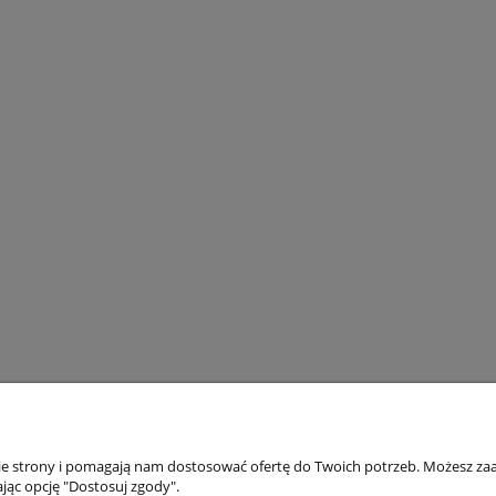
r ratowniczy WRS Kern
Skafander ratowniczy WRS K
/XXL żółty/czarny
S-XL czerwony/czarny
5 630,00 zł
5 520,00 zł
6 080,00 zł
5 670,00 zł
regularna:
Cena regularna:
do koszyka
do koszyka
nie strony i pomagają nam dostosować ofertę do Twoich potrzeb. Możesz zaa
jąc opcję "Dostosuj zgody".