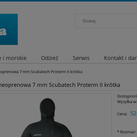
 i morskie
Odzież
Serwis
Kontakt i da
eoprenowa 7 mm Scubatech Proterm II krótka
neoprenowa 7 mm Scubatech Proterm II krótka
Dostępnoś
Wysyłka w
52
Cena:
*
Rozmiar: