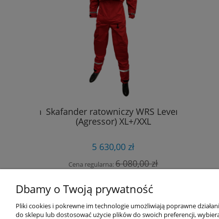
 WRS Kern
Skafander ratowniczy WRS Leven
Skafande
czarny
(Agressor) XL+/XXL
XL+
5 630,00 zł
00 zł
6 080,00 zł
Cena regularna:
Cena 
do koszyka
Dbamy o Twoją prywatność
Pliki cookies i pokrewne im technologie umożliwiają poprawne działa
do sklepu lub dostosować użycie plików do swoich preferencji, wybiera