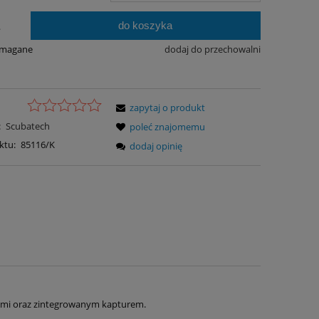
do koszyka
.
ymagane
dodaj do przechowalni
zapytaj o produkt
:
Scubatech
poleć znajomemu
ktu:
85116/K
dodaj opinię
mi oraz zintegrowanym kapturem.