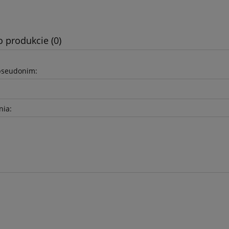
o produkcie (0)
pseudonim:
nia: