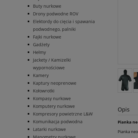
Buty nurkowe
Drony podwodne ROV
Elektordy do cięcia i spawania
podwodnego, palniki
Fajki nurkowe
Gadżety
Hełmy
Jackety / Kamizelki
wypornościowe
Kamery
Kaptury neoprenowe
Kołowrotki
Kompasy nurkowe
Komputery nurkowe
Opis
Kompresory powietrzne L&W
Komunikacja podwodna
Pianka ne
Latarki nurkowe
Pianka ne
Manometry nurkowe