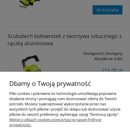
do koszyka
Scubatech kołowrotek z tworzywa sztucznego z
rączką aluminiowa
Dostępność:
Dostępny
Wysyłka w:
3 dni
215,00 zł
Dbamy o Twoją prywatność
do koszyka
Pliki cookies i pokrewne im technologie umożliwiają poprawne
działanie strony i pomagają nam dostosować ofertę do Twoich
potrzeb. Możesz zaakceptować wykorzystanie przez nas
wszystkich tych plików i przejść do sklepu lub dostosować użycie
plików do swoich preferencji, wybierając opcję "Dostosuj zgody".
Pomoc
Więcej o plikach cookies przeczytasz w naszej Polityce
prywatności.